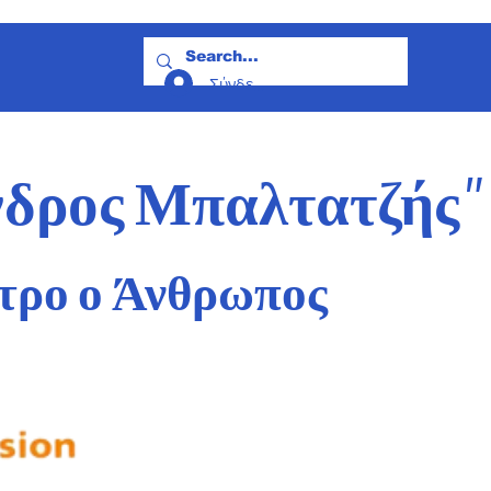
οινωνία
Σύνδεση
νδρος Μπαλτατζής
"
τρο ο Άνθρωπος